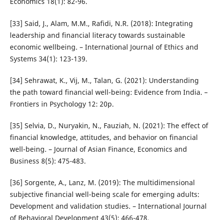
Economics 18(1): 82-96.
[33] Said, J., Alam, M.M., Rafidi, N.R. (2018): Integrating
leadership and financial literacy towards sustainable
economic wellbeing. – International Journal of Ethics and
Systems 34(1): 123-139.
[34] Sehrawat, K., Vij, M., Talan, G. (2021): Understanding
the path toward financial well-being: Evidence from India. –
Frontiers in Psychology 12: 20p.
[35] Selvia, D., Nuryakin, N., Fauziah, N. (2021): The effect of
financial knowledge, attitudes, and behavior on financial
well-being. – Journal of Asian Finance, Economics and
Business 8(5): 475-483.
[36] Sorgente, A., Lanz, M. (2019): The multidimensional
subjective financial well-being scale for emerging adults:
Development and validation studies. – International Journal
of Behavioral Development 43(5): 466-478.