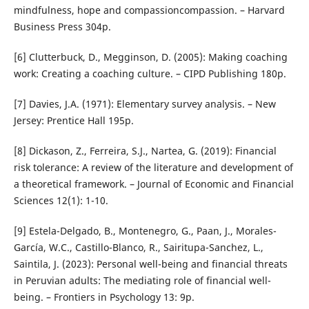
mindfulness, hope and compassioncompassion. – Harvard
Business Press 304p.
[6] Clutterbuck, D., Megginson, D. (2005): Making coaching
work: Creating a coaching culture. – CIPD Publishing 180p.
[7] Davies, J.A. (1971): Elementary survey analysis. – New
Jersey: Prentice Hall 195p.
[8] Dickason, Z., Ferreira, S.J., Nartea, G. (2019): Financial
risk tolerance: A review of the literature and development of
a theoretical framework. – Journal of Economic and Financial
Sciences 12(1): 1-10.
[9] Estela-Delgado, B., Montenegro, G., Paan, J., Morales-
García, W.C., Castillo-Blanco, R., Sairitupa-Sanchez, L.,
Saintila, J. (2023): Personal well-being and financial threats
in Peruvian adults: The mediating role of financial well-
being. – Frontiers in Psychology 13: 9p.