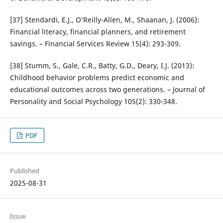
[37] Stendardi, E.J., O’Reilly-Allen, M., Shaanan, J. (2006):
Financial literacy, financial planners, and retirement
savings. – Financial Services Review 15(4): 293-309.
[38] Stumm, S., Gale, C.R., Batty, G.D., Deary, I.J. (2013):
Childhood behavior problems predict economic and
educational outcomes across two generations. – Journal of
Personality and Social Psychology 105(2): 330-348.
PDF
Published
2025-08-31
Issue